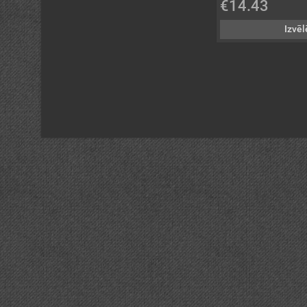
€14.43
Izvēl