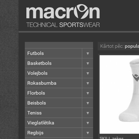
Kārtot pēc:
popula
Futbols
Basketbols
Volejbols
Rokasbumba
Florbols
Beisbols
Teniss
Vieglatlētika
Regbijs
SKILL zeķes