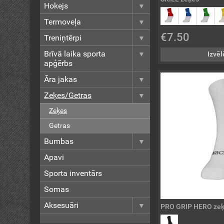
Hokejs
Termoveļa
€7.50
Treniņtērpi
Brīvā laika sporta
Izvēl
apģērbs
Āra jakas
Zeķes/Getras
Zeķes
Getras
Bumbas
Apavi
Sporta inventārs
Somas
Aksesuāri
PRO GRIP HERO ze