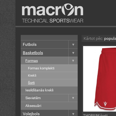
Kārtot pēc:
popula
Futbols
Basketbols
Formas
Formas komplekti
Krekli
Šorti
Iesildīšanās krekli
Sievietēm
Aksesuāri
Volejbols
THORIUM šorti