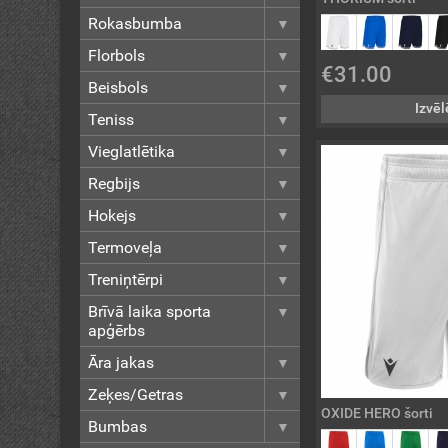
Rokasbumba
Florbols
€31.00
Beisbols
Izvēl
Teniss
Vieglatlētika
Regbijs
Hokejs
Termoveļa
Treniņtērpi
Brīvā laika sporta
apģērbs
Āra jakas
Zeķes/Getras
OXIDE HERO šorti
Bumbas