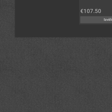
€107.50
Izvēl