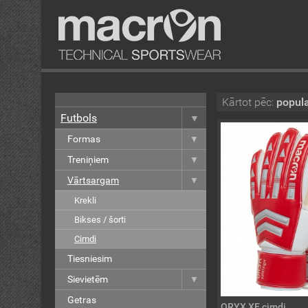
Kārtot pēc:
popula
Futbols
Formas
Treniņiem
Vārtsargam
Krekli
Bikses / šorti
Cimdi
Tiesniesim
Sievietēm
Getras
ORYX XF cimdi