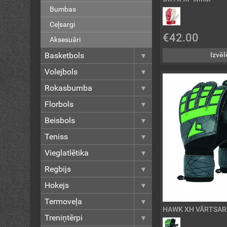
Bumbas
Ceļsargi
€42.00
Aksesuāri
Basketbols
Izvēl
Volejbols
Rokasbumba
Florbols
Beisbols
Teniss
Vieglatlētika
Regbijs
Hokejs
Termoveļa
HAWK XH VĀRTSAR
Treniņtērpi