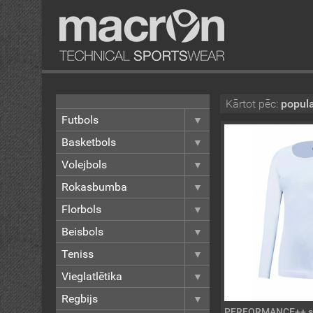
Kārtot pēc:
popula
Futbols
Basketbols
Volejbols
Rokasbumba
Florbols
Beisbols
Teniss
Vieglatlētika
Regbijs
PERFORMANCE++ sie