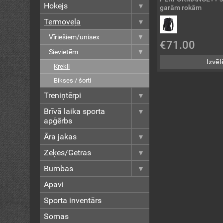
Hokejs
garām rokām
Termoveļa
Vīriešiem/unisex
€71.00
Sievietēm
Izvēl
Krekli
Bikses / šorti
Treniņtērpi
Brīvā laika sporta
apģērbs
Āra jakas
Zeķes/Getras
Bumbas
Apavi
Sporta inventārs
Somas