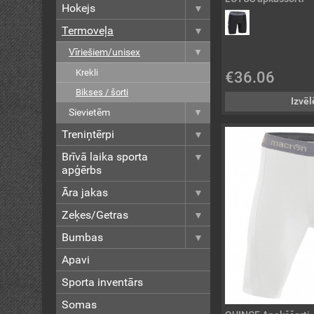
Hokejs
Termoveļa
Vīriešiem/unisex
Krekli
€36.06
Bikses / šorti
Izvēl
Sievietēm
Treniņtērpi
Brīvā laika sporta
apģērbs
Āra jakas
Zeķes/Getras
Bumbas
Apavi
Sporta inventārs
Somas