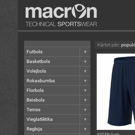
Kārtot pēc:
popula
Futbols
Basketbols
Volejbols
Rokasbumba
Florbols
Beisbols
Teniss
Vieglatlētika
Regbijs
ASTER šorti