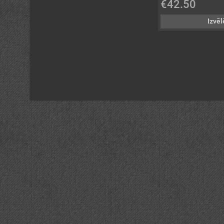
€42.50
Izvēl