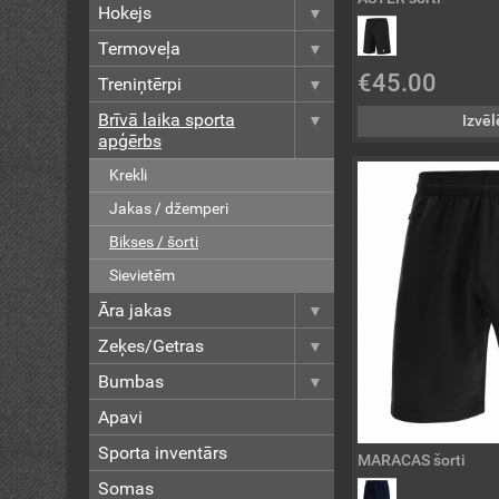
Hokejs
Termoveļa
€45.00
Treniņtērpi
Brīvā laika sporta
Izvēl
apģērbs
Krekli
Jakas / džemperi
Bikses / šorti
Sievietēm
Āra jakas
Zeķes/Getras
Bumbas
Apavi
Sporta inventārs
MARACAS šorti
Somas