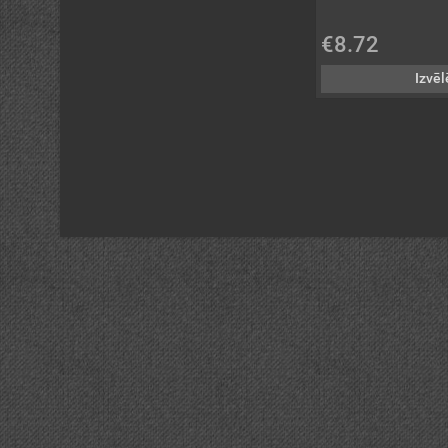
€8.72
Izvēl