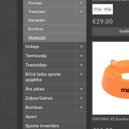
Formas
Treniņiem
€29.00
Sievietēm
Bumbas
Izvēl
Aksesuāri
Hokejs
Termoveļa
Treniņtērpi
Brīvā laika sporta
apģērbs
Āra jakas
Zeķes/Getras
Bumbas
Apavi
GROUNG XE bumbas 
Sporta inventārs