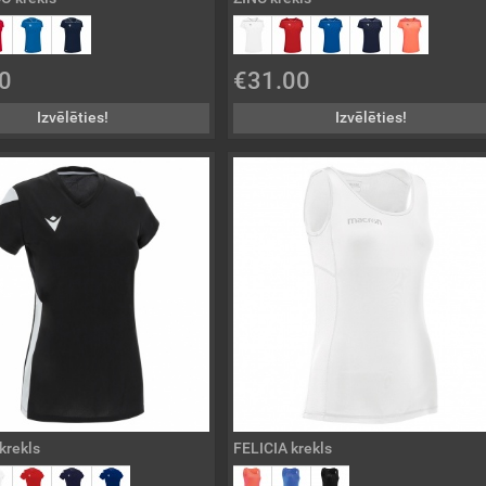
0
€31.00
Izvēlēties!
Izvēlēties!
rekls
FELICIA krekls