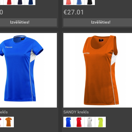
0
€27.01
Izvēlēties!
Izvēlēties!
ekls
SANDY krekls