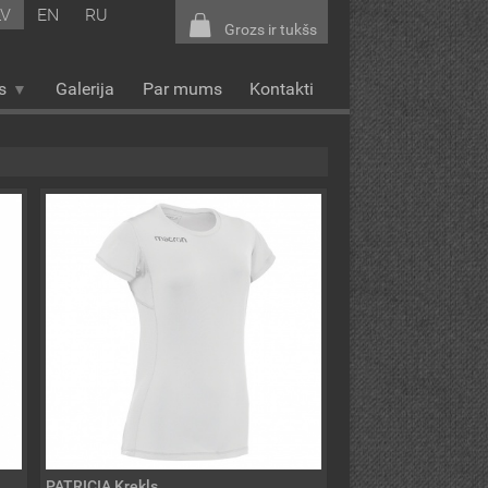
LV
EN
RU
Grozs ir tukšs
s
Galerija
Par mums
Kontakti
PATRICIA Krekls