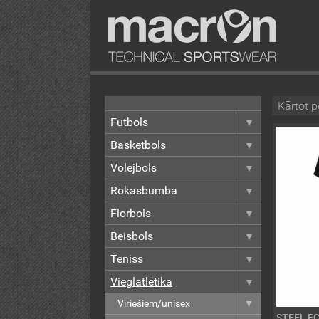
Kārtot p
Futbols
Basketbols
Volejbols
Rokasbumba
Florbols
Beisbols
Teniss
Vieglatlētika
Vīriešiem/unisex
STEEL EC