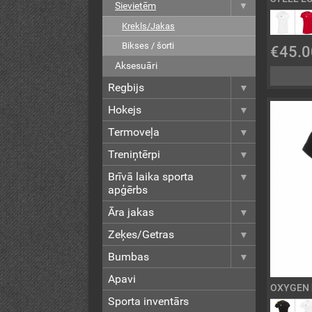
Sievietēm
Krekls/Jakas
Bikses / šorti
€45.0
Aksesuāri
Regbijs
Hokejs
Termoveļa
Treniņtērpi
Brīvā laika sporta
apģērbs
Āra jakas
Zeķes/Getras
Bumbas
Apavi
OXYGEN k
Sporta inventārs