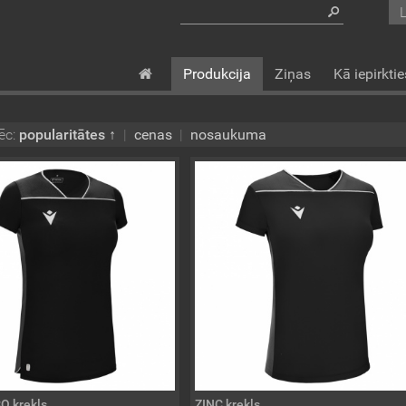
Produkcija
Ziņas
Kā iepirktie
ēc:
popularitātes ↑
|
cenas
|
nosaukuma
O krekls
ZINC krekls