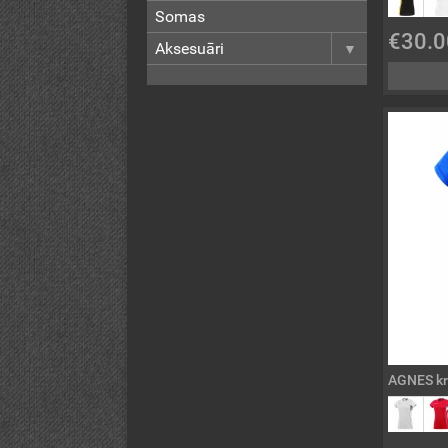
Somas
€30.0
Aksesuāri
AGNES kr