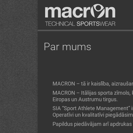
Par mums
MACRON – tā ir kaislība, aizraušan
MACRON – Itālijas sporta zīmols, 
Eiropas un Austrumu tirgus.
SIA “Sport Athlete Management” ir
Operatīvi un kvalitatīvi piegādās
Papildus piedāvājam arī apdrukas