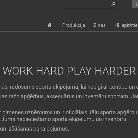
Produkcija
Ziņas
Kā iepirktie
WORK HARD PLAY HARDER
ās, radošums sporta ekipējumā, lai kopīgi ar centību un 
kas ražo apģērbus, aksesuārus un inventāru sportam. Jau
 ģimenes uzņēmums un ir oficiālais itāļu sporta apģērbu
im Jums nepieciešamo sporta ekipējumu un inventāru.
 un izšūšanas pakalpojumus.