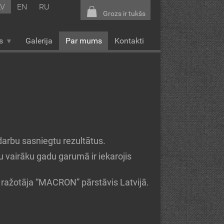
LV
EN
RU
Grozs ir tukšs
s
Galerija
Par mums
Kontakti
darbu sasniegtu rezultātus.
 vairāku gadu garumā ir iekarojis
 ražotāja “MACRON” pārstāvis Latvijā.