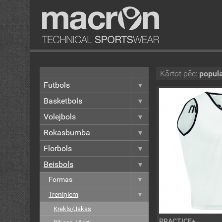
Kārtot pēc:
popula
Futbols
Basketbols
Volejbols
Rokasbumba
Florbols
Beisbols
Formas
Treniņiem
Krekls/Jakas
PRACTICE+