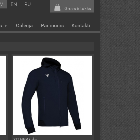
LV
EN
RU
Grozs ir tukšs
s
Galerija
Par mums
Kontakti
ZITHER jaka