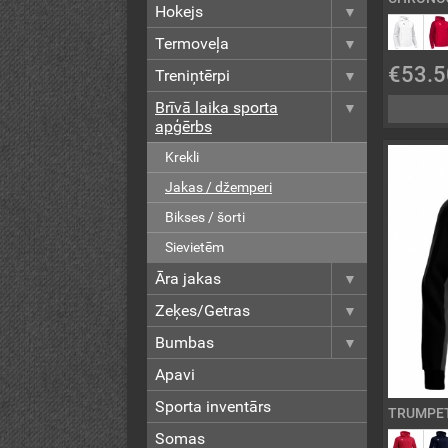
Hokejs
Termoveļa
€53.5
Treniņtērpi
Brīvā laika sporta
apģērbs
Krekli
Jakas / džemperi
Bikses / šorti
Sievietēm
Āra jakas
Zeķes/Getras
Bumbas
Apavi
Sporta inventārs
TRUMPET
Somas