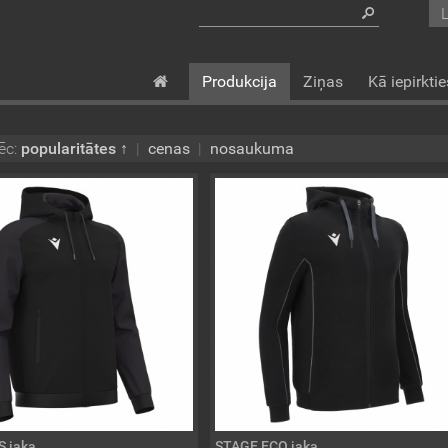
Produkcija
Ziņas
Kā iepirktie
ēc:
popularitātes ↑
|
cenas
|
nosaukuma
 jaka
STAGE ECO jaka