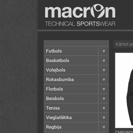
Kārtot p
Futbols
Basketbols
Volejbols
Rokasbumba
Florbols
Beisbols
Teniss
Vieglatlētika
Regbijs
CHRONOS