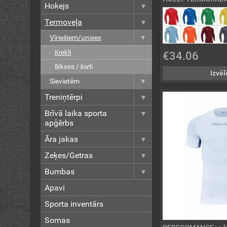
Hokejs
Termoveļa
Vīriešiem/unisex
Krekli
€34.06
Bikses / šorti
Izvēl
Sievietēm
Treniņtērpi
Brīvā laika sporta
apģērbs
Āra jakas
Zeķes/Getras
Bumbas
Apavi
Sporta inventārs
Somas