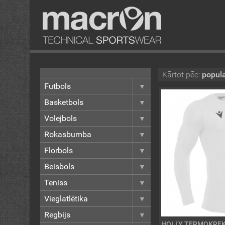
Kārtot pēc:
popula
Futbols
Basketbols
Volejbols
Rokasbumba
Florbols
Beisbols
Teniss
Vieglatlētika
Regbijs
HOLLY TERMOKRE